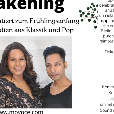
Spr
celebrat
and 
unmista
applie
the cu
Berlin. 
purch
reimburs
Ticke
Kommt
Ku
all
um mit
Sound d