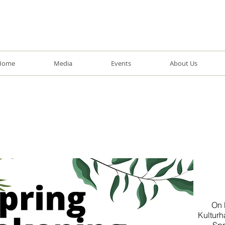
Home
Media
Events
About Us
On 
Kulturh