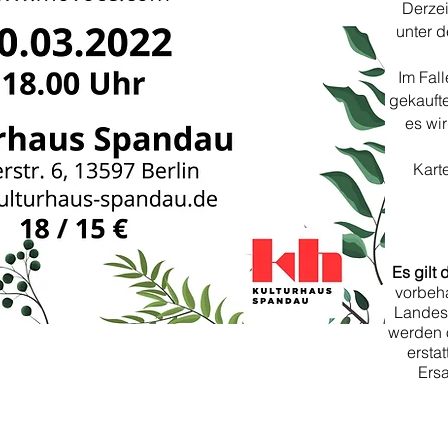
Derzei
unter 
Im Fal
gekaufte
es wir
Kart
Es gilt 
vorbeha
Landes 
werden 
ersta
Ersa