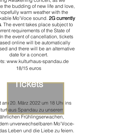
ing Awakening concert, as we
e the budding of new life and love,
hopefully warm weather with the
kable Mo'Voce sound.
2G currently
s
.
The event takes place subject to
rrent requirements of the State of
In the event of cancellation, tickets
ased online will be automatically
ed and there will be an alternative
date for a concert.
ts:
www.kulturhaus-spandau.de
18/15 euros
Tickets
 am 20. März 2022 um 18 Uhr ins
lturhaus Spandau zu unserem
jährlichen Frühlingserwachen,
 dem unverwechselbaren Mo'Voce-
as Leben und die Liebe zu feiern.